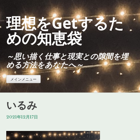
コ
ン
理想をGetするた
テ
ン
めの知恵袋
ツ
へ
～思い描く仕事と現実との隙間を埋
ス
める方法をあなたへ～
キ
ッ
プ
メインメニュー
いるみ
2021年12月17日