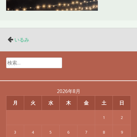
投
いるみ
稿
ナ
検
ビ
索:
ゲ
ー
シ
2026年8月
ョ
月
火
水
木
金
土
日
ン
1
2
3
4
5
6
7
8
9