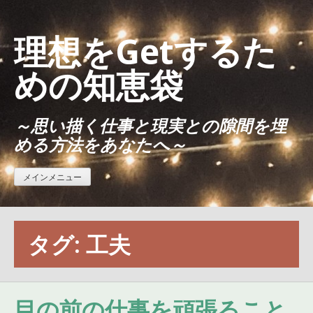
コ
ン
理想をGetするた
テ
ン
めの知恵袋
ツ
へ
～思い描く仕事と現実との隙間を埋
ス
める方法をあなたへ～
キ
ッ
プ
メインメニュー
タグ:
工夫
目の前の仕事を頑張ること