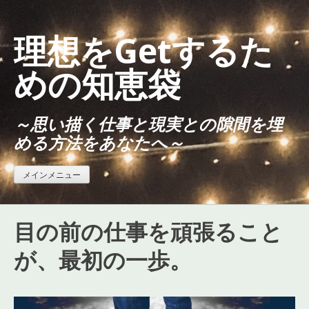
コ
ン
理想をGetするた
テ
ン
めの知恵袋
ツ
へ
～思い描く仕事と現実との隙間を埋
ス
める方法をあなたへ～
キ
ッ
プ
メインメニュー
目の前の仕事を頑張ること
が、最初の一歩。