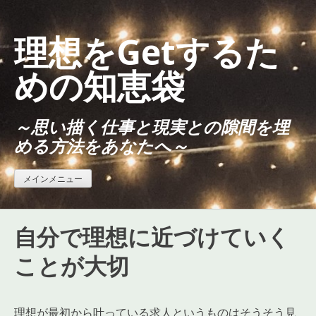
コ
ン
理想をGetするた
テ
ン
めの知恵袋
ツ
へ
～思い描く仕事と現実との隙間を埋
ス
める方法をあなたへ～
キ
ッ
プ
メインメニュー
自分で理想に近づけていく
ことが大切
理想が最初から叶っている求人というものはそうそう見